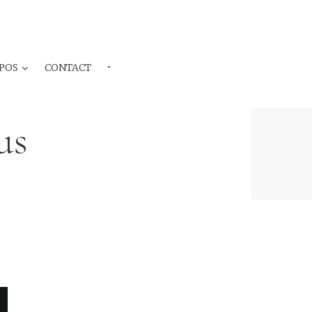
POS
CONTACT
···
us