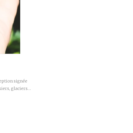
r
ception signée
siers, glaciers…