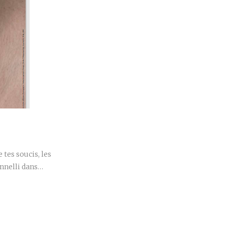
r
 tes soucis, les
innelli dans…