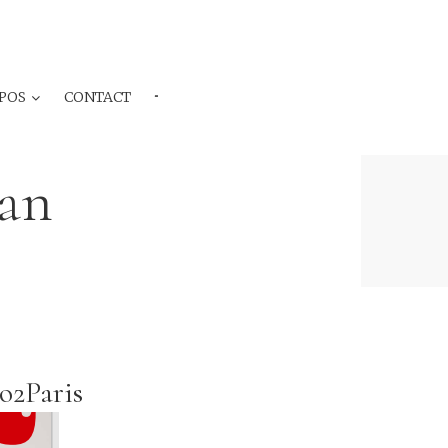
POS
CONTACT
···
an
do2Paris