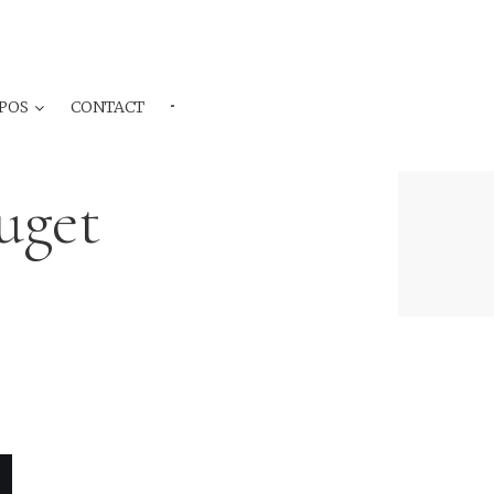
POS
CONTACT
···
uget