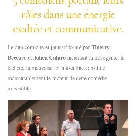
5 comédiens portant leurs
rôles dans une énergie
exaltée et communicative.
Thierry
Le duo comique et jouissif formé par
Beccaro
Julien Cafaro
et
incarnant la misogynie, la
lâcheté, la mauvaise foi masculine constitue
indiscutablement le moteur de cette comédie
irrésistible.