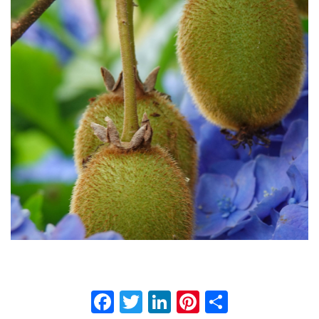
Facebook
Twitter
LinkedIn
Pinterest
Partage