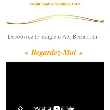
Crédit photos Natalie ROBIN
Découvrez le
Single d’
Abi Bernadoth
« Regardez-Moi »