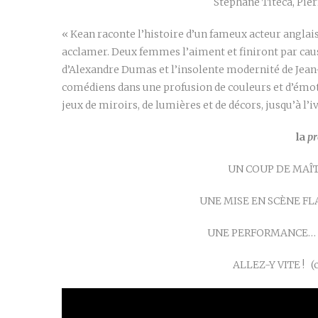
Stéphane Titeca, Pier
« Kean raconte l’histoire d’un fameux acteur anglais
acclamer. Deux femmes l’aiment et finiront par caus
d’Alexandre Dumas et l’insolente modernité de Jean-P
comédiens dans une profusion de couleurs et d’émotio
jeux de miroirs, de lumières et de décors, jusqu’à l’i
la
pr
UN COUP DE MAÎTR
UNE MISE EN SCÈNE FL
UNE PERFORMANCE… UN
ALLEZ-Y VITE ! (c