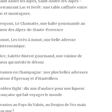
aint André les Alpes, Saint-André-les-Alpes –
estaurant Lac et Forêt : une table raffinée entre
ac et montagnes.
ergons, Le Chamatte, une halte gourmande au
œur des Alpes-de-Haute-Provence
nnot, Les Grès à Annot, une belle adresse
istronomique.
ice, Salette Bistrot gourmand, une cuisine de
œur qui mérite le détour.
vasion en Champagne : nos plus belles adresses
utour d’Épernay et d’Hautvillers
olden Eight : dix ans d’audace pour une liqueur
rançaise qui fait voyager le monde
vasion au Pays du Valois, au Donjon de Vez mais
as que !