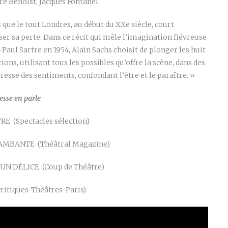
re Benoist, Jacques Fontanel.
 que le tout Londres, au début du XXe siècle, court
er sa perte. Dans ce récit qui mêle l’imagination fiévreuse
aul Sartre en 1954, Alain Sachs choisit de plonger les huit
ns, utilisant tous les possibles qu’offre la scène, dans des
vresse des sentiments, confondant l’être et le paraître. »
esse en parle
E (Spectacles sélection)
AMBANTE (Théâtral Magazine)
 DÉLICE (Coup de Théâtre)
ritiques-Théâtres-Paris)