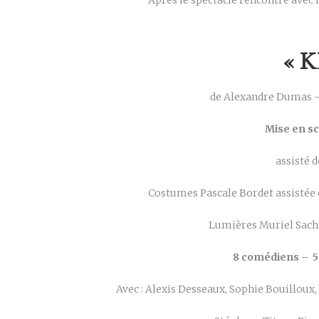
Après le spectacle rencontre avec l
« 
de Alexandre Dumas –
Mise en s
assisté 
Costumes Pascale Bordet assistée 
Lumières Muriel Sach
8 comédiens – 5
Avec : Alexis Desseaux, Sophie Bouilloux,