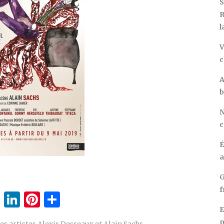
S
R
l
V
c
A
b
N
c
É
a
G
f
cebook
Twitter
LinkedIn
Pinterest
Partager
E
p