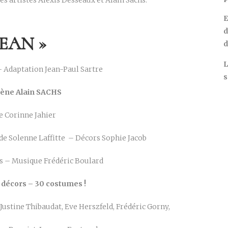
es artistes Alexis Desseaux et Alain Sachs.
E
d
KEAN »
d
L
 Adaptation Jean-Paul Sartre
s
cène Alain SACHS
de Corinne Jahier
de Solenne Laffitte – Décors Sophie Jacob
s – Musique Frédéric Boulard
 décors – 30 costumes !
 Justine Thibaudat, Eve Herszfeld, Frédéric Gorny,