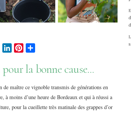
E
d
d
L
s
cebook
Twitter
LinkedIn
Pinterest
Partager
 pour la bonne cause...
n de
maître
ce vignoble
transmis de générations en
ye,
à
moins d’une heure de Bordeaux
et qui à réussi a
ure, pour la cueillette très matinale des grappes d’or