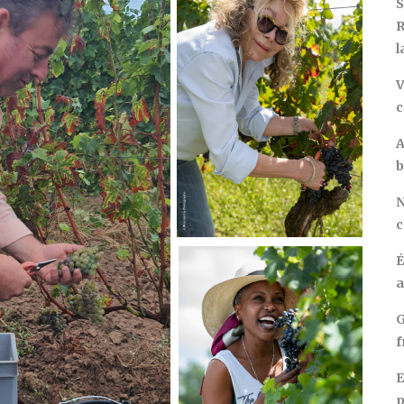
S
R
l
V
c
A
b
N
c
É
a
G
f
E
p