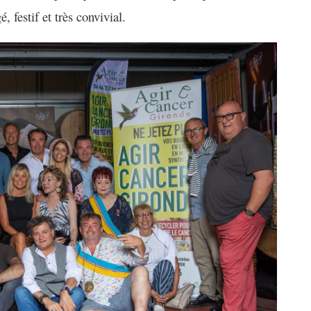
é, festif
et très convivial.