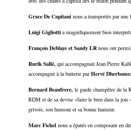
avec des chants a capella dès le matin pendant 
Grace De Capitani
nous a transportés par une 
Luigi
G
igliotti
a magnifiquement bien interprété
François Deblaye et Sandy LR
nous ont permi
Rurik Sallé,
qui accompagnait Jean Pierre Kalf
Hervé Dherbome
accompagné à la batterie par
Bernard Beaufrere,
le garde champêtre de la R
RDM et de sa devise «faire le bien dans la joie
grivois, son humour et sa bonne humeur.
M
arc Fichel
nous a épatés en composant en dir