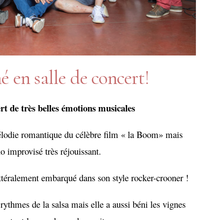
é en salle de concert!
ert de très belles émotions musicales
élodie romantique du célèbre film « la Boom» mais
 improvisé très réjouissant.
ttéralement embarqué dans son style rocker-crooner !
 rythmes de la salsa mais elle a aussi béni les vignes