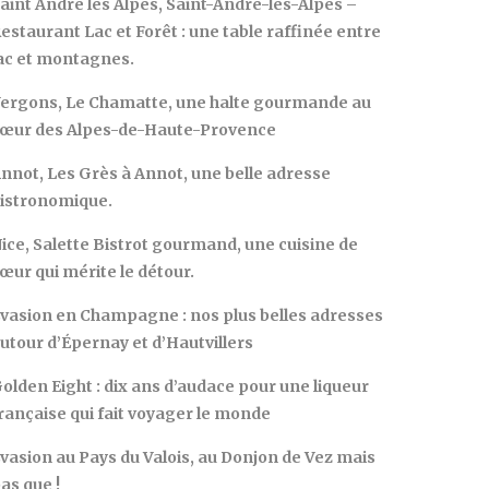
aint André les Alpes, Saint-André-les-Alpes –
estaurant Lac et Forêt : une table raffinée entre
ac et montagnes.
ergons, Le Chamatte, une halte gourmande au
œur des Alpes-de-Haute-Provence
nnot, Les Grès à Annot, une belle adresse
istronomique.
ice, Salette Bistrot gourmand, une cuisine de
œur qui mérite le détour.
vasion en Champagne : nos plus belles adresses
utour d’Épernay et d’Hautvillers
olden Eight : dix ans d’audace pour une liqueur
rançaise qui fait voyager le monde
vasion au Pays du Valois, au Donjon de Vez mais
as que !