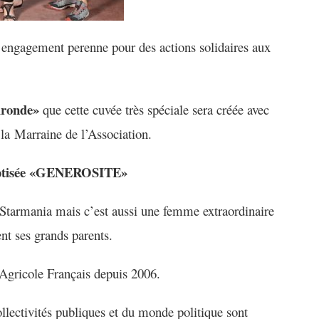
 engagement
perenne
pour
des
action
s
solidaire
s
au
x
ironde
»
que cette
c
uvée très spéciale sera créée avec
 la
Marraine de l’Association.
baptisée «GENEROSITE»
Starmania mais c’est aussi une femme extraordinaire
nt ses grands parents.
 Agricole Français d
epuis 2006.
llectivités publiques et du monde politique sont