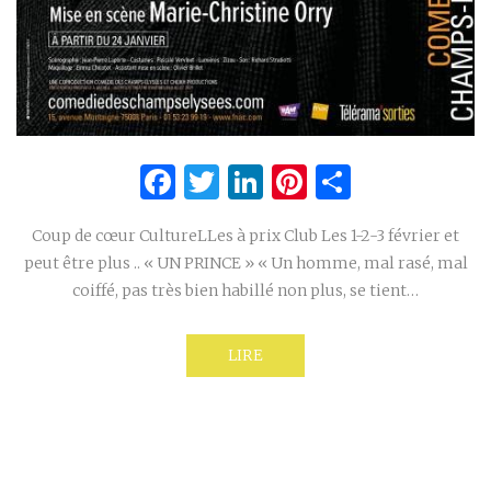
Facebook
Twitter
LinkedIn
Pinterest
Partage
Coup de cœur CultureLLes à prix Club Les 1-2-3 février et
peut être plus .. « UN PRINCE » « Un homme, mal rasé, mal
coiffé, pas très bien habillé non plus, se tient…
LIRE