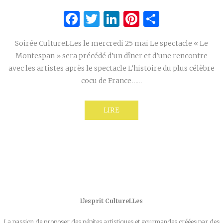
Facebook
Twitter
LinkedIn
Pinterest
Partage
Soirée CultureLLes le mercredi 25 mai Le spectacle « Le
Montespan » sera précédé d’un dîner et d’une rencontre
avec les artistes après le spectacle L’histoire du plus célèbre
cocu de France……
LIRE
L’esprit CultureLLes
La passion de proposer des pépites artistiques et gourmandes créées par des