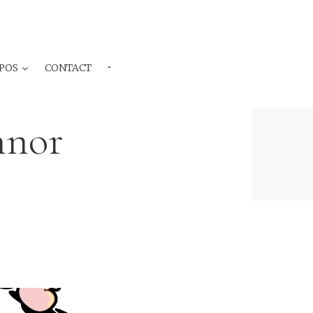
POS
CONTACT
···
nnor