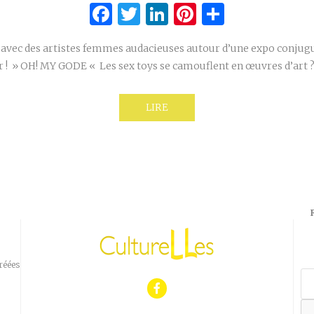
Facebook
Twitter
LinkedIn
Pinterest
Partage
avec des artistes femmes audacieuses autour d’une expo conjug
 ! » OH! MY GODE « Les sex toys se camouflent en œuvres d’art 
LIRE
réées