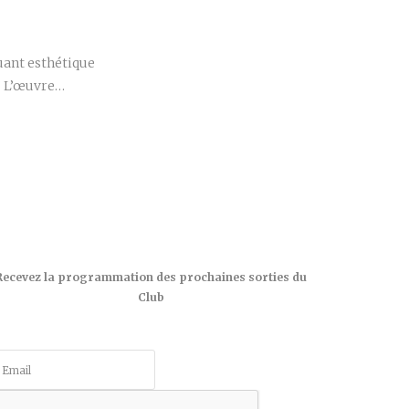
r
uant esthétique
? L’œuvre…
Recevez la programmation des prochaines sorties du
Club