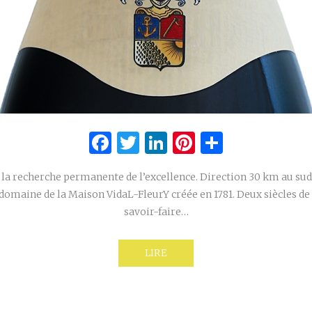
Facebook
Twitter
LinkedIn
Pinterest
Partage
 la recherche permanente de l’excellence. Direction 30 km au su
 domaine de la Maison VidaL-FleurY créée en 1781. Deux siècles de 
savoir-faire…
LIRE