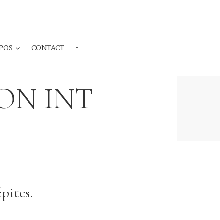
POS
CONTACT
···
ON INT
pites.