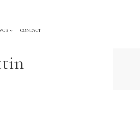
POS
CONTACT
···
ttin