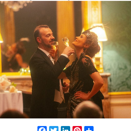
Facebook
Twitter
LinkedIn
Pinterest
Partage