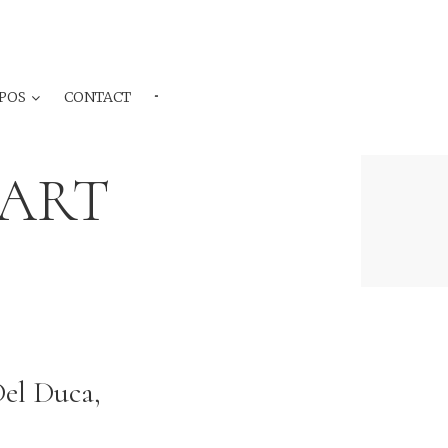
POS
CONTACT
···
CART
Del Duca,