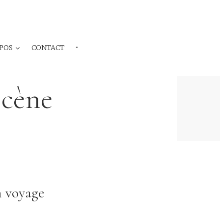
POS
CONTACT
···
Scène
n voyage