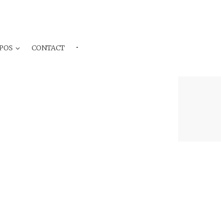
POS
CONTACT
···