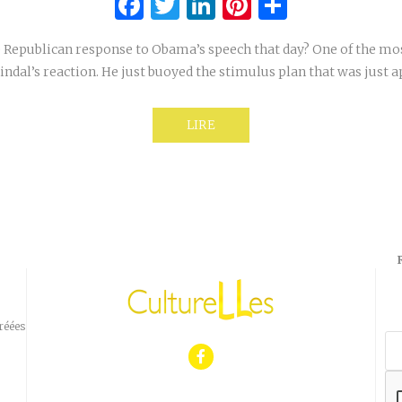
Facebook
Twitter
LinkedIn
Pinterest
Partage
Republican response to Obama’s speech that day? One of the mo
indal’s reaction. He just buoyed the stimulus plan that was just 
LIRE
réées