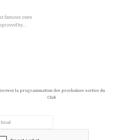
r
st famous ones
approved by…
Recevez la programmation des prochaines sorties du
Club