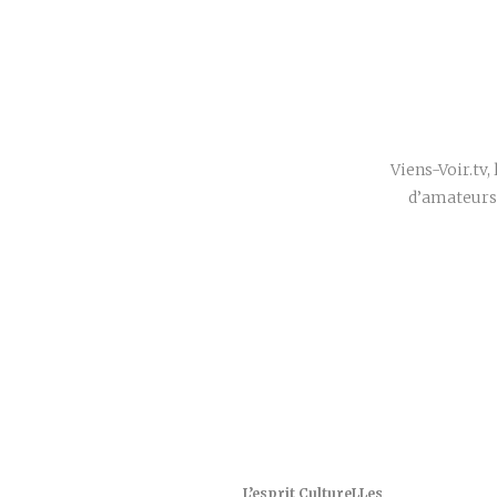
Viens-Voir.tv, 
d’amateurs 
L’esprit CultureLLes