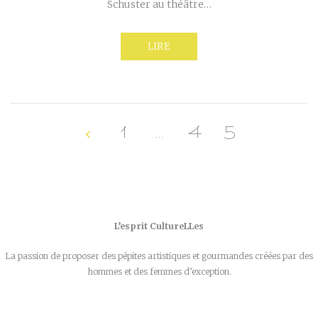
Schuster au théâtre…
LIRE
1
…
4
5
L’esprit CultureLLes
La passion de proposer des pépites artistiques et gourmandes créées par des
hommes et des femmes d’exception.