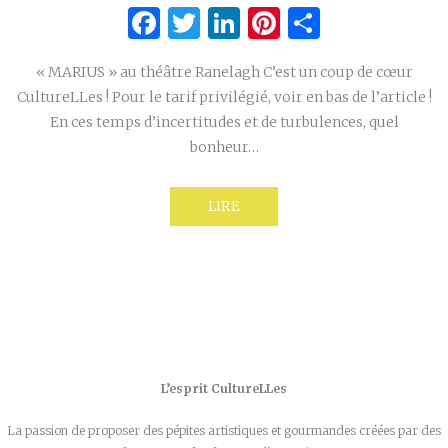
Facebook
Twitter
LinkedIn
Pinterest
Partage
« MARIUS » au théâtre Ranelagh C’est un coup de cœur
CultureLLes ! Pour le tarif privilégié, voir en bas de l’article !
En ces temps d’incertitudes et de turbulences, quel
bonheur…
LIRE
L’esprit CultureLLes
La passion de proposer des pépites artistiques et gourmandes créées par des