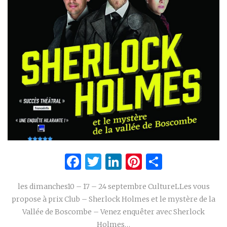
Facebook
Twitter
LinkedIn
Pinterest
Partage
les dimanches10 – 17 – 24 septembre CultureLLes vous
propose à prix Club – Sherlock Holmes et le mystère de la
Vallée de Boscombe – Venez enquêter avec Sherlock
Holmes…