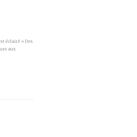
r
est éclairé » Des
ues aux