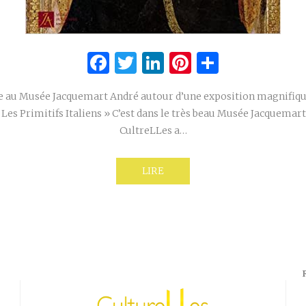
Facebook
Twitter
LinkedIn
Pinterest
Partage
e au Musée Jacquemart André autour d’une exposition magnifiqu
Les Primitifs Italiens » C’est dans le très beau Musée Jacquemar
CultreLLes a…
LIRE