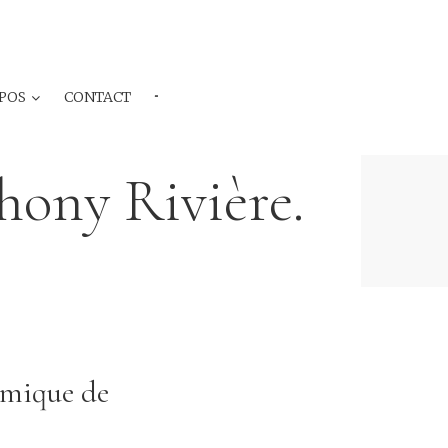
POS
CONTACT
···
hony Rivière.
omique de