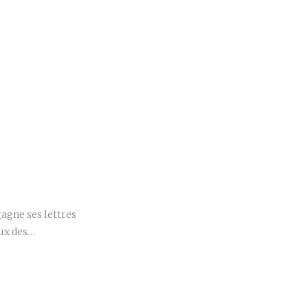
r
gagne ses lettres
eux des…