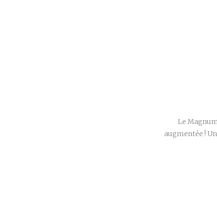
Le Magnum® 
augmentée ! Une