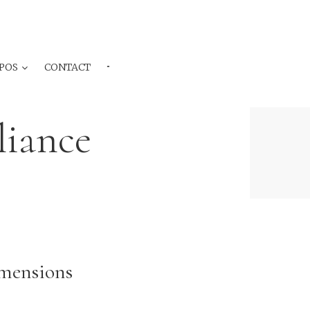
POS
CONTACT
···
liance
imensions