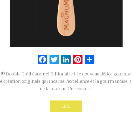
Facebook
Twitter
LinkedIn
Pinterest
Partage
Double Gold Caramel Billionaire 1, le nouveau délice gourman
 création originale qui incarne l’excellence et la gourmandise, si
de la marque Une coque…
LIRE