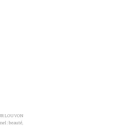
r
POUR LOU VON
el : beauté,