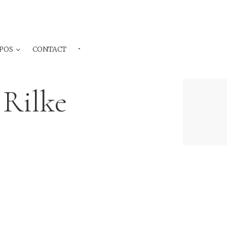
POS
CONTACT
···
 Rilke