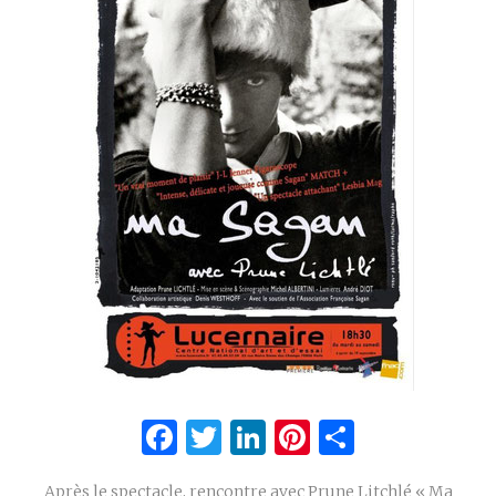
Facebook
Twitter
LinkedIn
Pinterest
Partage
Après le spectacle, rencontre avec Prune Litchlé « Ma