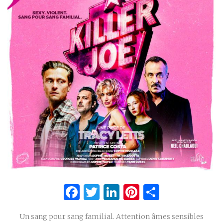
Facebook
Twitter
LinkedIn
Pinterest
Partage
Un sang pour sang familial. Attention âmes sensibles