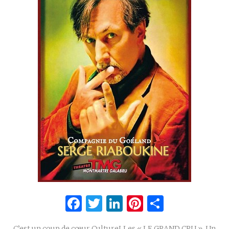
Facebook
Twitter
LinkedIn
Pinterest
Partage
C’est un coup de cœur CultureLLes « LE GRAND CRU » Un