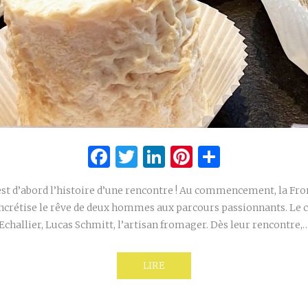
Facebook
Twitter
LinkedIn
Pinterest
Partage
est d’abord l’histoire d’une rencontre ! Au commencement, la F
ncrétise le rêve de deux hommes aux parcours passionnants. Le ca
Echallier, Lucas Schmitt, l’artisan fromager. Dès leur rencontre,
LIRE