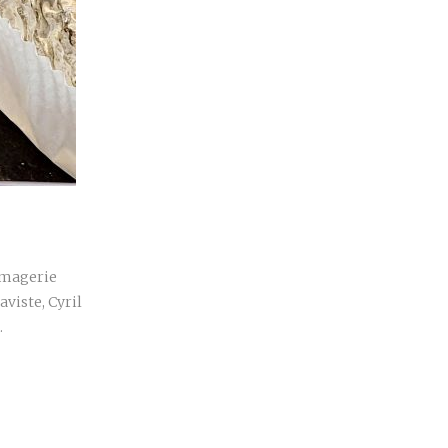
r
romagerie
viste, Cyril
…