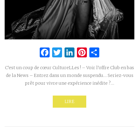
Facebook
Twitter
LinkedIn
Pinterest
Partage
C’est un coup de cœur CultureLLes ! – Voir l’offre Club en bas
de la News – Entrez dans un monde suspendu… Seriez-vous
prêt pour vivre une expérience inédite ?…
LIRE