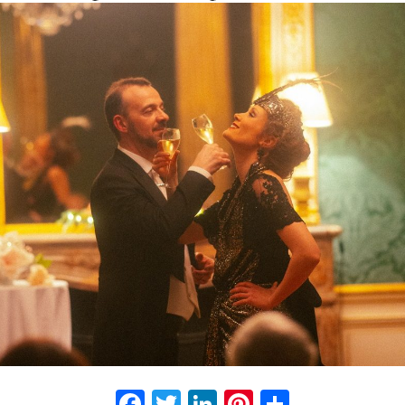
Facebook
Twitter
LinkedIn
Pinterest
Partage