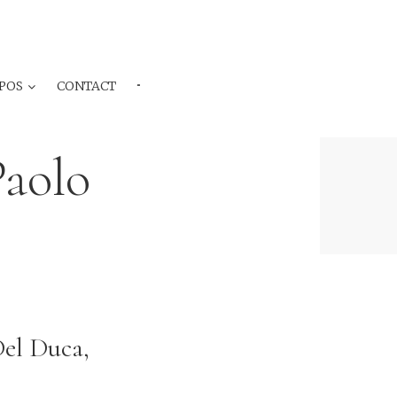
POS
CONTACT
···
Paolo
Del Duca,