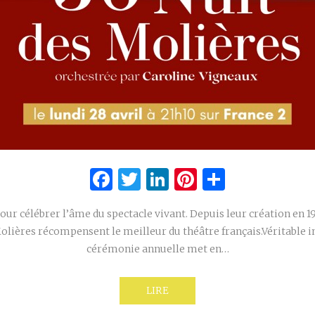
Facebook
Twitter
LinkedIn
Pinterest
Partage
our célébrer l’âme du spectacle vivant. Depuis leur création en 
olières récompensent le meilleur du théâtre français.Véritable in
cérémonie annuelle met en…
LIRE