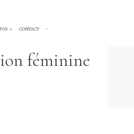
POS
CONTACT
···
tion féminine