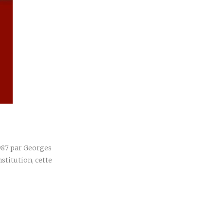
r
1987 par Georges
stitution, cette