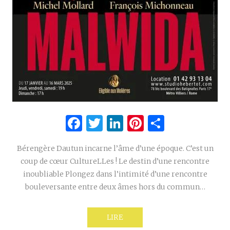
Facebook
Twitter
LinkedIn
Pinterest
Partage
Bérengère Dautun incarne l’âme d’une époque. C’est un
coup de cœur CultureLLes ! Le destin d’une rencontre
inoubliable Plongez dans l’intimité d’une rencontre
bouleversante entre deux âmes hors du commun…
LIRE