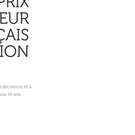
r
à découvrir et à
is 30 ans,