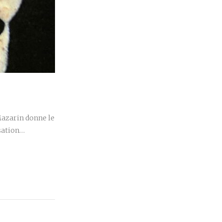
r
Mazarin donne le
nsation…