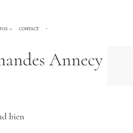
POS
CONTACT
···
rmandes Annecy
nd bien