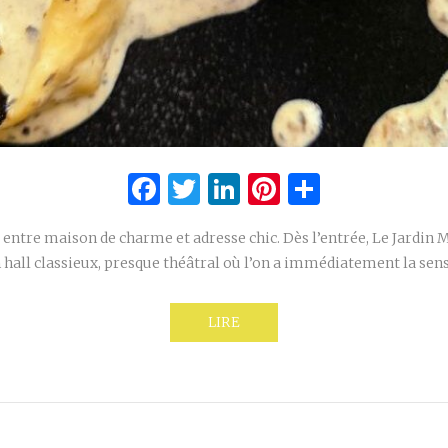
Facebook
Twitter
LinkedIn
Pinterest
Partage
é entre maison de charme et adresse chic. Dès l’entrée, Le Jardin 
n hall classieux, presque théâtral où l’on a immédiatement la se
LIRE