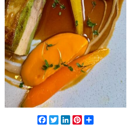
Facebook
Twitter
LinkedIn
Pinterest
Partage