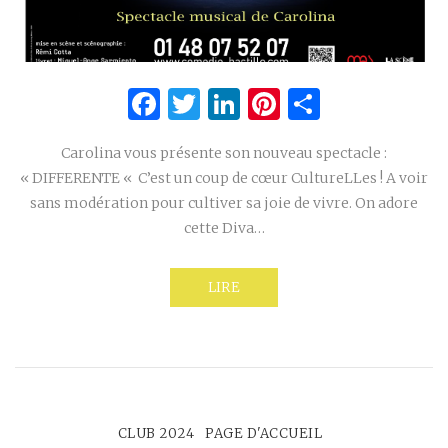
Facebook
Twitter
LinkedIn
Pinterest
Partage
Carolina vous présente son nouveau spectacle :
« DIFFERENTE « C’est un coup de cœur CultureLLes ! A voir
sans modération pour cultiver sa joie de vivre. On adore
cette Diva…
LIRE
CLUB 2024
PAGE D'ACCUEIL