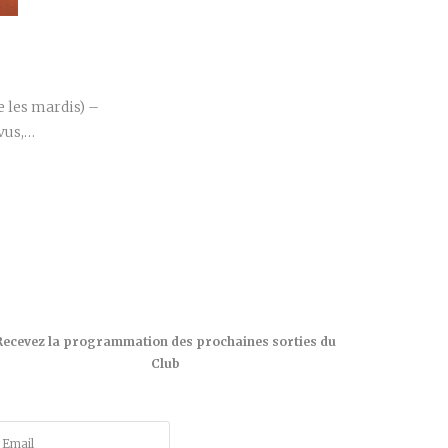
r
e les mardis) –
 vus,…
Recevez la programmation des prochaines sorties du
Club