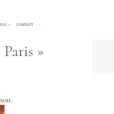
POS
CONTACT
···
 Paris »
non.