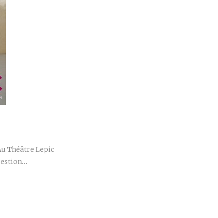
r
Au Théâtre Lepic
question…