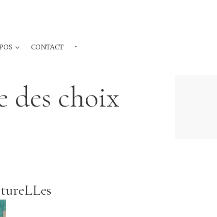
POS
CONTACT
···
e des choix
ltureLLes