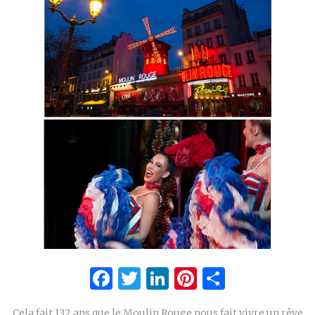
Facebook
Twitter
LinkedIn
Pinterest
Partage
Cela fait 132 ans que le Moulin Rouge nous fait vivre un rêve