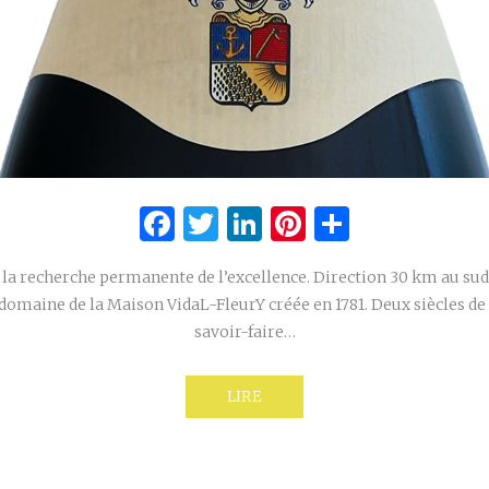
Facebook
Twitter
LinkedIn
Pinterest
Partage
 la recherche permanente de l’excellence. Direction 30 km au su
 domaine de la Maison VidaL-FleurY créée en 1781. Deux siècles de 
savoir-faire…
LIRE