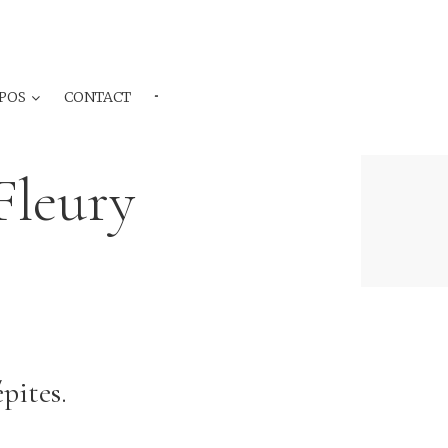
POS
CONTACT
···
Fleury
pites.