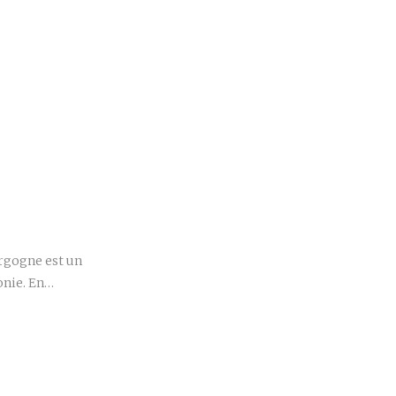
r
urgogne est un
onie. En…