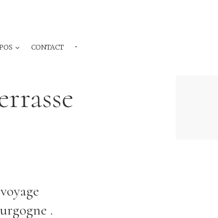
POS
CONTACT
···
errasse
 voyage
ourgogne .