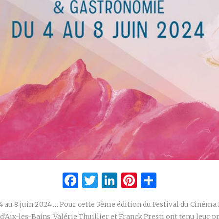
Facebook
Twitter
LinkedIn
Pinterest
Partage
 4 au 8 juin 2024 … Pour cette 3ème édition du Festival du Cinéma
’Aix-les-Bains, Valérie Thuillier et Franck Presti ont tenu leur 