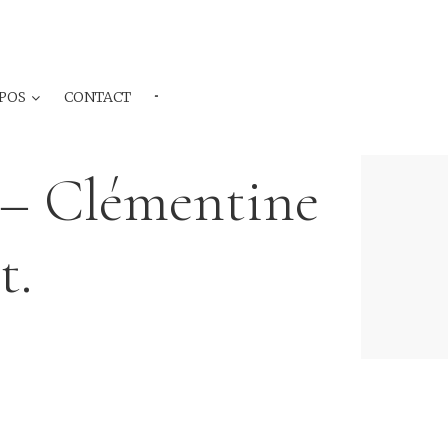
POS
CONTACT
···
 – Clémentine
t.