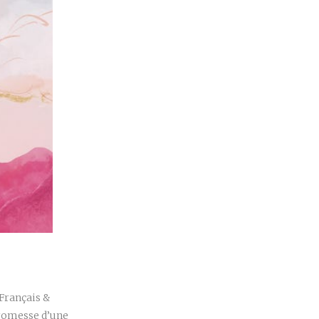
r
 Français &
promesse d’une