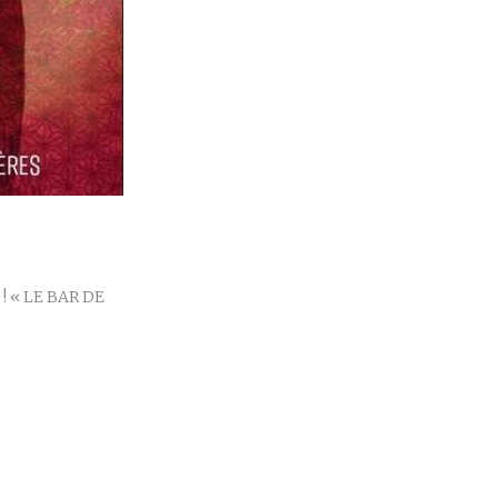
r
 ! « LE BAR DE