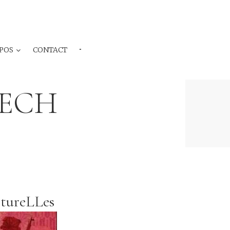
POS
CONTACT
···
NECH
tureLLes