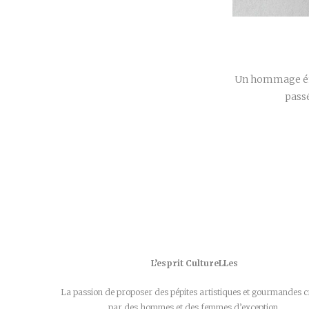
Un hommage émou
passé
L’esprit CultureLLes
La passion de proposer des pépites artistiques et gourmandes c
par des hommes et des femmes d’exception.