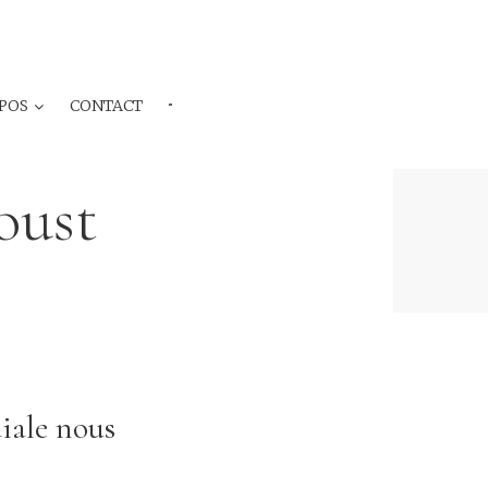
POS
CONTACT
···
oust
iale nous