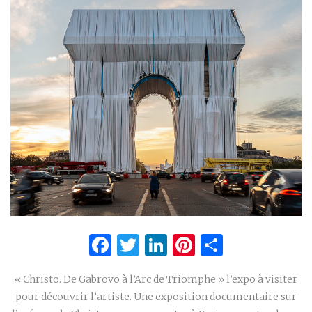
Facebook
Twitter
LinkedIn
Pinterest
Partage
« Christo. De Gabrovo à l’Arc de Triomphe » l’expo à visiter
pour découvrir l’artiste. Une exposition documentaire sur