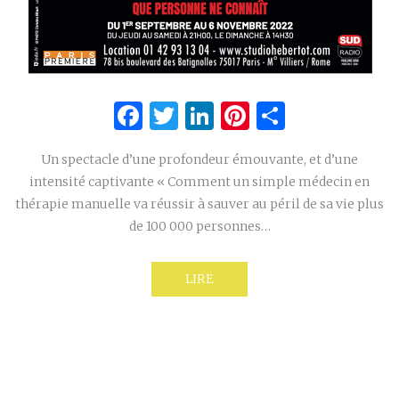
Facebook
Twitter
LinkedIn
Pinterest
Partage
Un spectacle d’une profondeur émouvante, et d’une
intensité captivante « Comment un simple médecin en
thérapie manuelle va réussir à sauver au péril de sa vie plus
de 100 000 personnes…
LIRE