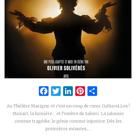
Facebook
Twitter
LinkedIn
Pinterest
Partage
Au Théâtre Marigny. et c’est un coup de cœur CultureLLes !
Mozart, la lumière… et l’ombre de Salieri. La jalousie
comme tragédie, le génie comme injustice. Dès les
premières minutes,…