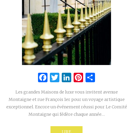
Facebook
Twitter
LinkedIn
Pinterest
Partage
Les grandes Maisons de luxe vous invitent avenue
Montaigne et rue François 1er pour un voyage artistique
exceptionnel. Encore un événement réussi pour Le Comité
Montaigne qui fédère chaque année…
LIRE