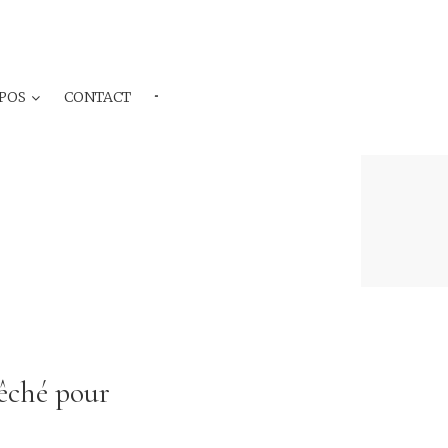
POS
CONTACT
···
pêché pour