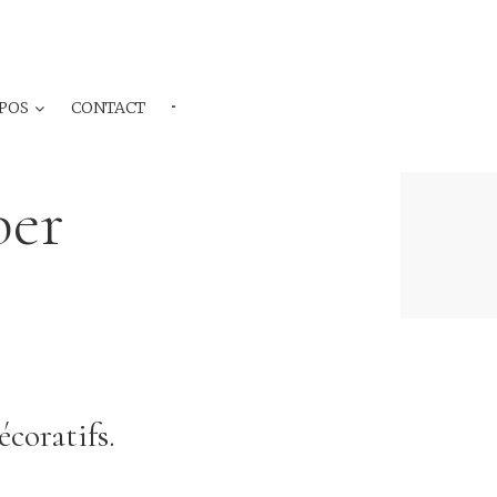
POS
CONTACT
···
ber
écoratifs.