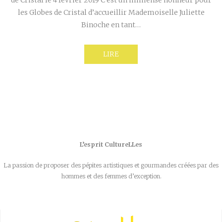
de Cristal le 4 février 2019 C’est un immense honneur pour
les Globes de Cristal d’accueillir Mademoiselle Juliette
Binoche en tant…
LIRE
L’esprit CultureLLes
La passion de proposer des pépites artistiques et gourmandes créées par des
hommes et des femmes d’exception.